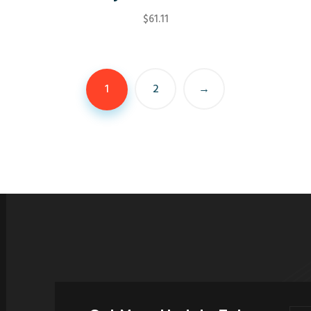
$
61.11
1
2
→